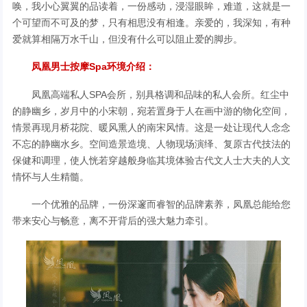
唤，我小心翼翼的品读着，一份感动，浸湿眼眸，难道，这就是一
个可望而不可及的梦，只有相思没有相逢。亲爱的，我深知，有种
爱就算相隔万水千山，但没有什么可以阻止爱的脚步。
凤凰男士按摩Spa环境介绍：
凤凰高端私人SPA会所，别具格调和品味的私人会所。红尘中
的静幽乡，岁月中的小宋朝，宛若置身于人在画中游的物化空间，
情景再现月桥花院、暖风熏人的南宋风情。这是一处让现代人念念
不忘的静幽水乡。空间造景造境、人物现场演绎、复原古代技法的
保健和调理，使人恍若穿越般身临其境体验古代文人士大夫的人文
情怀与人生精髓。
一个优雅的品牌，一份深邃而睿智的品牌素养，凤凰总能给您
带来安心与畅意，离不开背后的强大魅力牵引。