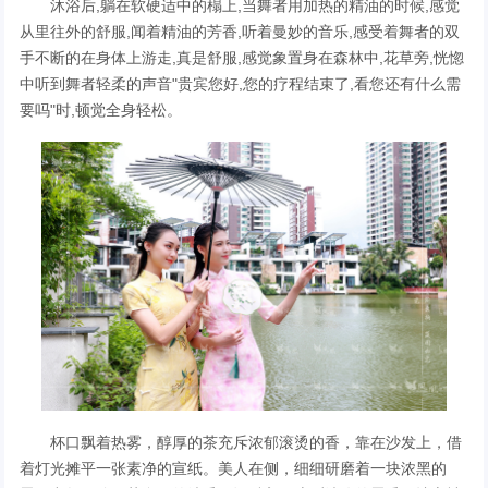
沐浴后,躺在软硬适中的榻上,当舞者用加热的精油的时候,感觉
从里往外的舒服,闻着精油的芳香,听着曼妙的音乐,感受着舞者的双
手不断的在身体上游走,真是舒服,感觉象置身在森林中,花草旁,恍惚
中听到舞者轻柔的声音"贵宾您好,您的疗程结束了,看您还有什么需
要吗"时,顿觉全身轻松。
杯口飘着热雾，醇厚的茶充斥浓郁滚烫的香，靠在沙发上，借
着灯光摊平一张素净的宣纸。美人在侧，细细研磨着一块浓黑的