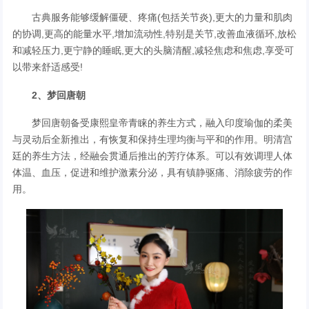
古典服务能够缓解僵硬、疼痛(包括关节炎),更大的力量和肌肉
的协调,更高的能量水平,增加流动性,特别是关节,改善血液循环,放松
和减轻压力,更宁静的睡眠,更大的头脑清醒,减轻焦虑和焦虑,享受可
以带来舒适感受!
2、梦回唐朝
梦回唐朝备受康熙皇帝青睐的养生方式，融入印度瑜伽的柔美
与灵动后全新推出，有恢复和保持生理均衡与平和的作用。明清宫
廷的养生方法，经融会贯通后推出的芳疗体系。可以有效调理人体
体温、血压，促进和维护激素分泌，具有镇静驱痛、消除疲劳的作
用。