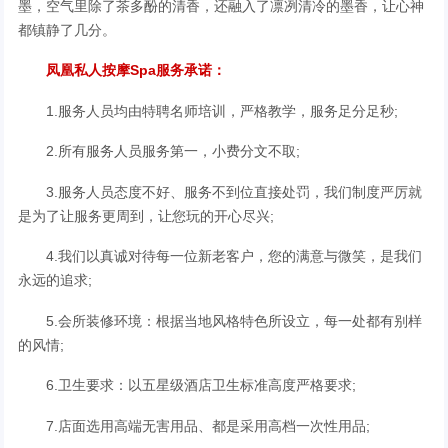
墨，空气里除了茶多酚的清香，还融入了凛冽清冷的墨香，让心神
都镇静了几分。
凤凰私人按摩Spa服务承诺：
1.服务人员均由特聘名师培训，严格教学，服务足分足秒;
2.所有服务人员服务第一，小费分文不取;
3.服务人员态度不好、服务不到位直接处罚，我们制度严厉就
是为了让服务更周到，让您玩的开心尽兴;
4.我们以真诚对待每一位新老客户，您的满意与微笑，是我们
永远的追求;
5.会所装修环境：根据当地风格特色所设立，每一处都有别样
的风情;
6.卫生要求：以五星级酒店卫生标准高度严格要求;
7.店面选用高端无害用品、都是采用高档一次性用品;