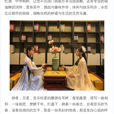
红酒、中华精粹。让您不出国门就能尽享法国原酿。还有专业的瑜
伽舞蹈演绎，置身其中，挑战与趣味并存，休闲与娱乐同步，令您
忘记都市的烦燥，领略自然的静谧与生活的无穷乐趣。
静夜，月柔，音乐轻柔的飘渺在耳畔，瘦笔蘸墨，谱写一曲相
和，一抹相思，梦醉千年。灯盏下，拥着一份眷念，合着音乐的节
奏，读着你感伤的文字，那是一份美好的情感，那是发自心底的呼