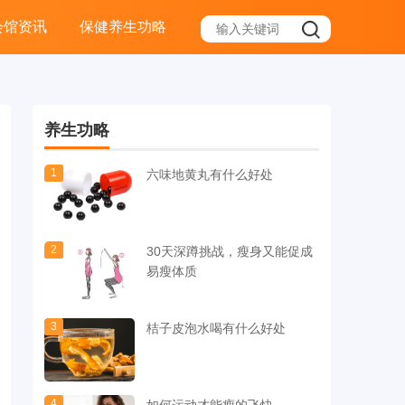
会馆资讯
保健养生功略
养生功略
1
六味地黄丸有什么好处
2
30天深蹲挑战，瘦身又能促成
易瘦体质
3
桔子皮泡水喝有什么好处
4