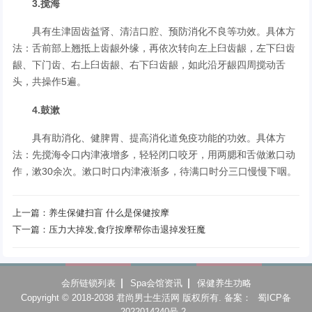
3.搅海
具有生津固齿益肾、清洁口腔、预防消化不良等功效。具体方
法：舌前部上翘抵上齿龈外缘，再依次转向左上臼齿龈，左下臼齿
龈、下门齿、右上臼齿龈、右下臼齿龈，如此沿牙龈四周搅动舌
头，共操作5遍。
4.鼓漱
具有助消化、健脾胃、提高消化道免疫功能的功效。具体方
法：先搅海令口内津液增多，轻轻闭口咬牙，用两腮和舌做漱口动
作，漱30余次。漱口时口内津液渐多，待满口时分三口慢慢下咽。
上一篇：
养生保健扫盲 什么是保健按摩
下一篇：
压力大掉发,食疗按摩帮你击退掉发狂魔
会所链锁列表
Spa会馆资讯
保健养生功略
Copyright © 2018-2038 君尚男士生活网 版权所有. 备案：
蜀ICP备
2022014240号-2