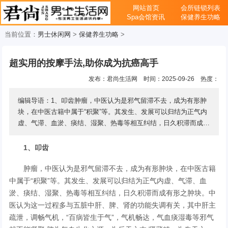
网站首页
会所链锁列表
Spa会馆资讯
保健养生功略
当前位置：
男士休闲网
>
保健养生功略
>
超实用的按摩手法,助你成为抗癌高手
发布：君尚生活网
时间：2025-09-26
热度：
编辑导语：1、叩齿肿瘤，中医认为是邪气留滞不去，成为有形肿
块，在中医古籍中属于“积聚”等。其发生、发展可以归结为正气内
虚、气滞、血淤、痰结、湿聚、热毒等相互纠结，日久积滞而成有
形之肿块。中医认为这一过程多与五 ...
1、叩齿
肿瘤，中医认为是邪气留滞不去，成为有形肿块，在中医古籍
中属于“积聚”等。其发生、发展可以归结为正气内虚、气滞、血
淤、痰结、湿聚、热毒等相互纠结，日久积滞而成有形之肿块。中
医认为这一过程多与五脏中肝、脾、肾的功能失调有关，其中肝主
疏泄，调畅气机，“百病皆生于气”，气机畅达，气血痰湿毒等邪气