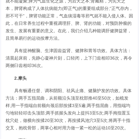
就不能凝聚;脾为气血生化之源，为后天之本;肾藏精，为先天之
本，脾肾构成了人体抗病能力(即正气)的重要组成部分;“正气存内，
邪不可干”，脾肾功能正常，气血痰湿毒等邪气就不能入侵人体。因
此，在日常养生过程中重视调理肝、脾、肾的功能，对预防肿瘤的
发生、发展有重要的意义。在此，我们介绍几种能调肝健脾益肾，
且简单易行的运动按摩方法。
具有提神醒脑、生津固齿益肾、健脾和胃等功效。具体方法：
清晨起床前，先静心凝神片刻，口轻闭，上下门齿相叩36次，再令
两侧臼齿相叩36次。
2.摩头
具有畅通任督、调和阴阳、祛风止痛、健脑护发的功效。具体
方法：两手五指屈曲，从前额沿头顶至枕部推40至50次，如梳发
样;用一手指端自前额向颈后部按揉3至5遍;两手指屈曲，用指端均
匀地轻轻叩击头顶部;两手抓握头发向上提抖3至5次;两手拇指置玉
枕穴处，做横向按揉20至30次，再按揉风池穴3至5次;将两手十指
交叉，抱枕骨部，两掌心相对用力做一紧一松的运动10至20次。