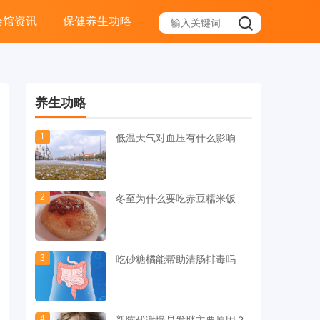
会馆资讯
保健养生功略
养生功略
1
低温天气对血压有什么影响
2
冬至为什么要吃赤豆糯米饭
3
吃砂糖橘能帮助清肠排毒吗
4