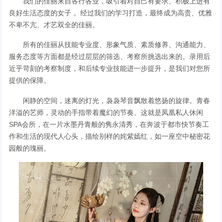
我们的佳丽来自各行各业，吸引着对自己有要求、积极上进有
良好生活态度的女子 。经过我们的学习打造，最终成为高贵、优雅
不卑不亢、才艺双全的佳丽。
所有的佳丽从技能专业度、形象气质、素质修养、沟通能力、
服务态度等方面都是经过层层的筛选、考察所挑选出来的。录用后
近乎苛刻的考察制度，和后续专业技能进一步提升，是我们对您所
提供的保障。
闲静的空间，迷离的灯光，袅袅琴音飘散着悠扬的旋律。青春
洋溢的艺师，灵动的手指带着魔幻的节奏。这就是凤凰私人休闲
SPA会所，在一片水墨丹青般的隽永清秀，在奔波于都市快节奏工
作和生活的现代人心头，描绘别样的姹紫嫣红，如一座空中秘密花
园般的瑰丽。