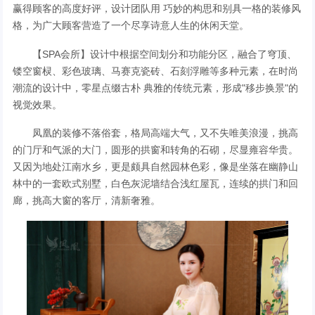
赢得顾客的高度好评，设计团队用 巧妙的构思和别具一格的装修风
格，为广大顾客营造了一个尽享诗意人生的休闲天堂。
【SPA会所】设计中根据空间划分和功能分区，融合了穹顶、
镂空窗棂、彩色玻璃、马赛克瓷砖、石刻浮雕等多种元素，在时尚
潮流的设计中，零星点缀古朴 典雅的传统元素，形成"移步换景"的
视觉效果。
凤凰的装修不落俗套，格局高端大气，又不失唯美浪漫，挑高
的门厅和气派的大门，圆形的拱窗和转角的石砌，尽显雍容华贵。
又因为地处江南水乡，更是颇具自然园林色彩，像是坐落在幽静山
林中的一套欧式别墅，白色灰泥墙结合浅红屋瓦，连续的拱门和回
廊，挑高大窗的客厅，清新奢雅。