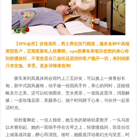
【SPA会所】价格亲民，男士养生技巧精湛，服务各种中高端
类型客户，定期更新私人按摩师。spa按摩各类项目使您的身心得
到舒缓放松，不管您是自己放松还是招待客户抛开一切，来到咱家
只有安逸、享受。更多详情请咨询!
驱车来到凤凰休闲会馆约上三五好友，可以换上一身青衫长
袍，新中式国风服饰，动手做一份国风手作，养心的同时，还能领
略东方之美。还可以松弛围坐、烹水煮茶，一壶陈皮普洱，消脂解
腻；一壶玫瑰花茶，美颜养心。抽个时间静下心来，与伙伴一起茶
话时光。
轻纱曼舞处，一佳人独坐，她玉色的裙袂轻柔散开，一头乌发
以木簪别起。她的一双细手停在古琴之上，轻拢慢捻间，琼音自弦
上倾落成诗篇，醉心而清悦。彼时，她眼底浮动着幻光与笑意，时