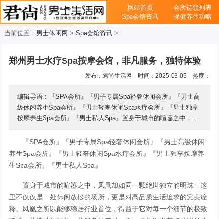
网站首页
会所链锁列表
Spa会馆资讯
保健养生功略
当前位置：
男士休闲网
>
Spa会馆资讯
>
郑州男士水疗Spa按摩会馆，非凡服务，独特体验
发布：君尚生活网
时间：2025-03-05
热度：
编辑导语：『SPA会所』『男子专属Spa轻奢休闲会所』『男士高
级休闲养生Spa会所』『男士轻奢休闲Spa水疗会所』『男士独享
按摩养生Spa会所』『男士私人Spa』置身于城市的喧嚣之中，凤
凰却如同一颗绝世独立的明珠，这里不仅仅 ...
『SPA会所』『男子专属Spa轻奢休闲会所』『男士高级休闲
养生Spa会所』『男士轻奢休闲Spa水疗会所』『男士独享按摩养
生Spa会所』『男士私人Spa』
置身于城市的喧嚣之中，凤凰却如同一颗绝世独立的明珠，这
里不仅仅是一处休闲放松的场所，更是对高品质生活追求的完美诠
释。凤凰之所以能够稳居行业首位，得益于它对每一个细节的极致