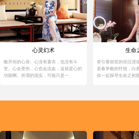
心灵幻术
生命
敞开你的心扉。心没有蓑衣，也没有斗
牵引着俗世的你沉浸
笠。心会受伤，心也会流血，这就是心的
若春笋般的纤指，白
功能啊。所谓的现实，可能只是一...
你一起探寻生命之初那份